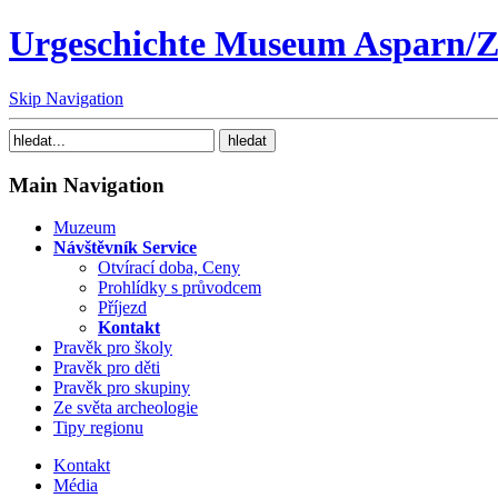
Urgeschichte Museum Asparn/
Skip Navigation
hledat
Main Navigation
Muzeum
Návštěvník Service
Otvírací doba, Ceny
Prohlídky s průvodcem
Příjezd
Kontakt
Pravěk pro školy
Pravěk pro děti
Pravěk pro skupiny
Ze světa archeologie
Tipy regionu
Kontakt
Média